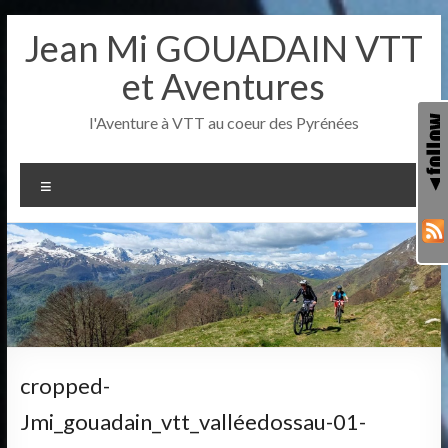
Aller
Jean Mi GOUADAIN VTT
au
contenu
et Aventures
l'Aventure à VTT au coeur des Pyrénées
Menu
cropped-
Jmi_gouadain_vtt_valléedossau-01-