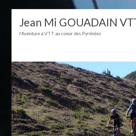
Aller
au
Jean Mi GOUADAIN VTT
contenu
l'Aventure à VTT au coeur des Pyrénées